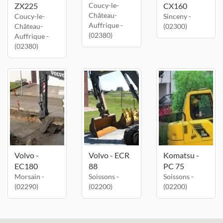
ZX225
Coucy-le-
CX160
Château-
Coucy-le-
Sinceny -
Auffrique -
Château-
(02300)
(02380)
Auffrique -
(02380)
Volvo -
Volvo - ECR
Komatsu -
EC180
88
PC 75
Morsain -
Soissons -
Soissons -
(02290)
(02200)
(02200)