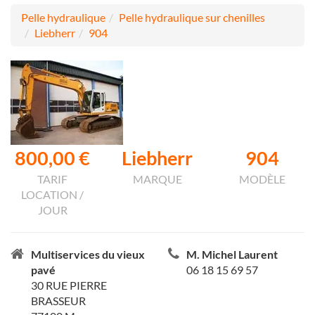
Pelle hydraulique
Pelle hydraulique sur chenilles
Liebherr
904
800,00 €
Liebherr
904
TARIF
MARQUE
MODÈLE
LOCATION /
JOUR
Multiservices du vieux
M. Michel Laurent
pavé
06 18 15 69 57
30 RUE PIERRE
BRASSEUR