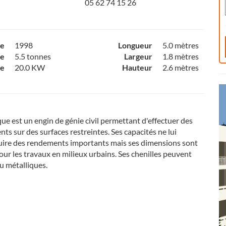
05 62 74 15 26
ce
1998
Longueur
5.0 mètres
e
5.5 tonnes
Largeur
1.8 mètres
ce
20.0 KW
Hauteur
2.6 mètres
que est un engin de génie civil permettant d'effectuer des
ts sur des surfaces restreintes. Ses capacités ne lui
uire des rendements importants mais ses dimensions sont
ur les travaux en milieux urbains. Ses chenilles peuvent
u métalliques.