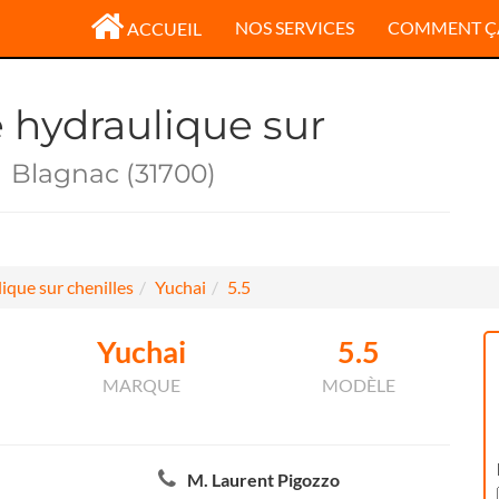
NOS SERVICES
COMMENT Ç
ACCUEIL
e hydraulique sur
5
Blagnac (31700)
ique sur chenilles
Yuchai
5.5
Yuchai
5.5
MARQUE
MODÈLE
M. Laurent Pigozzo