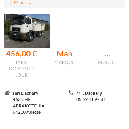
Man
...
456,00 €
Man
...
TARIF
MARQUE
MODÈLE
LOCATION /
JOUR
sarl Dachary
M. . Dachary
462 CHE
05 59 41 97 81
ARRAKOTENIA
64210 Ahetze