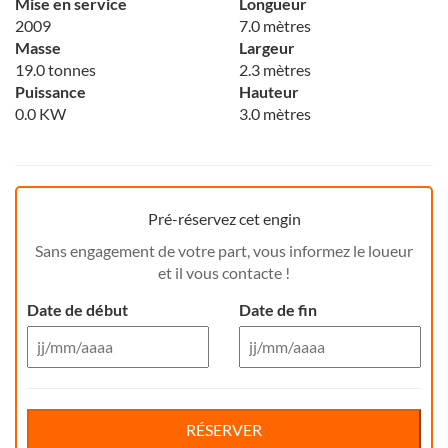
Mise en service
Longueur
2009
7.0 mètres
Masse
Largeur
19.0 tonnes
2.3 mètres
Puissance
Hauteur
0.0 KW
3.0 mètres
Pré-réservez cet engin
Sans engagement de votre part, vous informez le loueur
et il vous contacte !
Date de début
Date de fin
Aug 26
Aug 26
Di
Lu
Ma
Me
Reservation de jour(s)
Je
Di
Ve
Lu
Sa
Ma
Me
Je
Ve
Sa
RÉSERVER
26
27
28
29
30
26
31
27
1
28
29
30
31
1