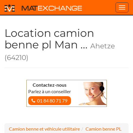
Toggl
navig
Location camion
benne pl Man ...
Ahetze
(64210)
Contactez-nous
Parlez à un conseiller
01 84 80 71 79
Camion benne et véhicule utilitaire
Camion benne PL