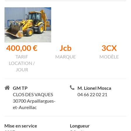
400,00 €
Jcb
3CX
TARIF
MARQUE
MODÈLE
LOCATION /
JOUR
GM TP
M. Lionel Mosca
CLOS DES VAQUES
04 66 22 02 21
30700 Arpaillargues-
et-Aureillac
Mise en service
Longueur