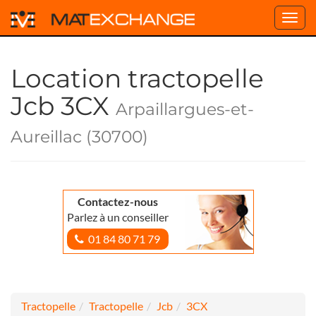
Toggl
navig
Location tractopelle
Jcb 3CX
Arpaillargues-et-
Aureillac (30700)
Contactez-nous
Parlez à un conseiller
01 84 80 71 79
Tractopelle
Tractopelle
Jcb
3CX