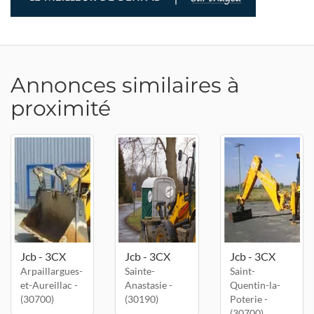
Annonces similaires à
proximité
Jcb - 3CX
Jcb - 3CX
Jcb - 3CX
Arpaillargues-
Sainte-
Saint-
et-Aureillac -
Anastasie -
Quentin-la-
(30700)
(30190)
Poterie -
(30700)