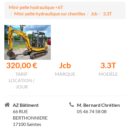
Mini-pelle hydraulique <6T
Mini-pelle hydraulique sur chenilles
Jcb
3.3T
320,00 €
Jcb
3.3T
TARIF
MARQUE
MODÈLE
LOCATION /
JOUR
AZ Bâtiment
M. Bernard Chrétien
66 RUE
05 46 74 58 08
BERTHONNIERE
17100 Saintes