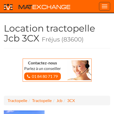
Toggl
navig
Location tractopelle
Jcb 3CX
Fréjus (83600)
Contactez-nous
Parlez à un conseiller
01 84 80 71 79
Tractopelle
Tractopelle
Jcb
3CX