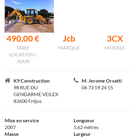
490,00 €
Jcb
3CX
TARIF
MARQUE
MODÈLE
LOCATION /
JOUR
K9 Construction
M. Jerome Orsatti
98 RUE DU
06 73 59 24 55
GENDARME VEILEX
83600 Fréjus
Mise en service
Longueur
2007
5.62 mètres
Masse
Largeur