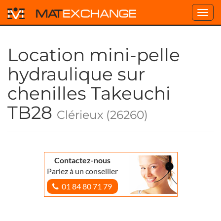
Toggl
navig
Location mini-pelle
hydraulique sur
chenilles Takeuchi
TB28
Clérieux (26260)
Contactez-nous
Parlez à un conseiller
01 84 80 71 79