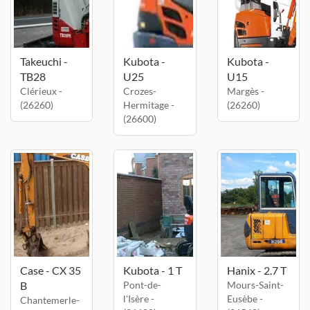
Takeuchi -
Kubota -
Kubota -
TB28
U25
U15
Clérieux -
Crozes-
Margès -
(26260)
Hermitage -
(26260)
(26600)
Case - CX 35
Kubota - 1 T
Hanix - 2.7 T
B
Pont-de-
Mours-Saint-
l'Isère -
Eusèbe -
Chantemerle-