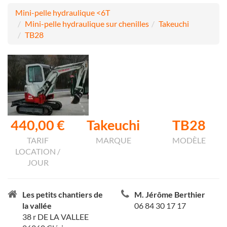
Mini-pelle hydraulique <6T
Mini-pelle hydraulique sur chenilles
Takeuchi
TB28
440,00 €
Takeuchi
TB28
TARIF
MARQUE
MODÈLE
LOCATION /
JOUR
Les petits chantiers de
M. Jérôme Berthier
la vallée
06 84 30 17 17
38 r DE LA VALLEE