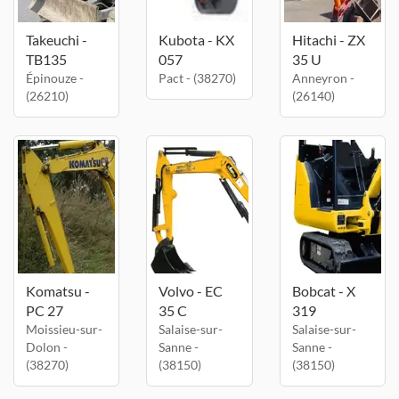
Takeuchi -
Kubota - KX
Hitachi - ZX
TB135
057
35 U
Épinouze -
Pact - (38270)
Anneyron -
(26210)
(26140)
Komatsu -
Volvo - EC
Bobcat - X
PC 27
35 C
319
Moissieu-sur-
Salaise-sur-
Salaise-sur-
Dolon -
Sanne -
Sanne -
(38270)
(38150)
(38150)