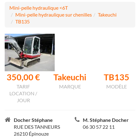
Mini-pelle hydraulique <6T
Mini-pelle hydraulique sur chenilles
Takeuchi
TB135
350,00 €
Takeuchi
TB135
TARIF
MARQUE
MODÈLE
LOCATION /
JOUR
Docher Stéphane
M. Stéphane Docher
RUE DES TANNEURS
06 30 57 22 11
26210 Épinouze