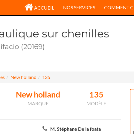
NOS SERVICES
COMMENT Ç
ACCUEIL
aulique sur chenilles
facio (20169)
les
New holland
135
New holland
135
MARQUE
MODÈLE
M. Stéphane De la foata