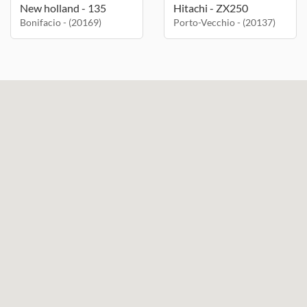
New holland - 135
Hitachi - ZX250
Bonifacio - (20169)
Porto-Vecchio - (20137)