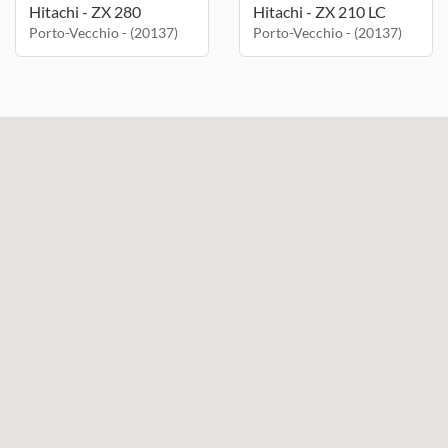
Hitachi - ZX 280
Hitachi - ZX 210 LC
Porto-Vecchio - (20137)
Porto-Vecchio - (20137)