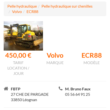
Pelle hydraulique
Pelle hydraulique sur chenilles
Volvo
ECR88
450,00 €
Volvo
ECR88
TARIF
MARQUE
MODÈLE
LOCATION /
JOUR
FBTP
M. Bruno Faux
27 CHE DE PARGADE
05 56 64 91 25
33850 Léognan