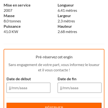
Mise en service
Longueur
2007
6.41 mètres
Masse
Largeur
8.0 tonnes
2.3 mètres
Puissance
Hauteur
41.0 KW
2.68 mètres
Pré-réservez cet engin
Sans engagement de votre part, vous informez le loueur
et il vous contacte !
Date de début
Date de fin
Aug 26
Aug 26
Di
Lu
Ma
Me
Reservation de jour(s)
Je
Di
Ve
Lu
Sa
Ma
Me
Je
Ve
Sa
RÉSERVER