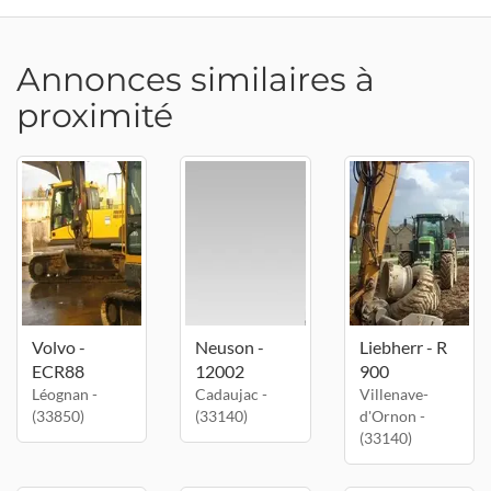
Annonces similaires à
proximité
Volvo -
Neuson -
Liebherr - R
ECR88
12002
900
Léognan -
Cadaujac -
Villenave-
(33850)
(33140)
d'Ornon -
(33140)