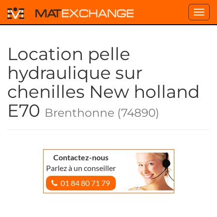
Toggl
navig
Location pelle
hydraulique sur
chenilles New holland
E70
Brenthonne (74890)
Contactez-nous
Parlez à un conseiller
01 84 80 71 79