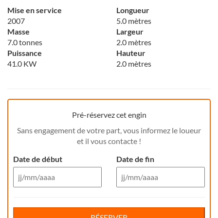
Mise en service
Longueur
2007
5.0 mètres
Masse
Largeur
7.0 tonnes
2.0 mètres
Puissance
Hauteur
41.0 KW
2.0 mètres
Pré-réservez cet engin
Sans engagement de votre part, vous informez le loueur
et il vous contacte !
Date de début
Date de fin
Aug 26
Aug 26
Di
Lu
Ma
Me
Reservation de jour(s)
Je
Di
Ve
Lu
Sa
Ma
Me
Je
Ve
Sa
RÉSERVER