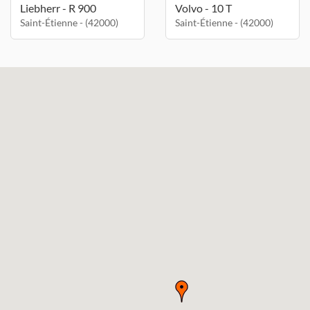
Liebherr - R 900
Volvo - 10 T
Saint-Étienne - (42000)
Saint-Étienne - (42000)