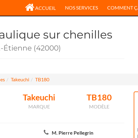
NOS SERVICES
COMMENT Ç
ACCUEIL
aulique sur chenilles
t-Étienne (42000)
les
Takeuchi
TB180
Takeuchi
TB180
MARQUE
MODÈLE
M. Pierre Pellegrin