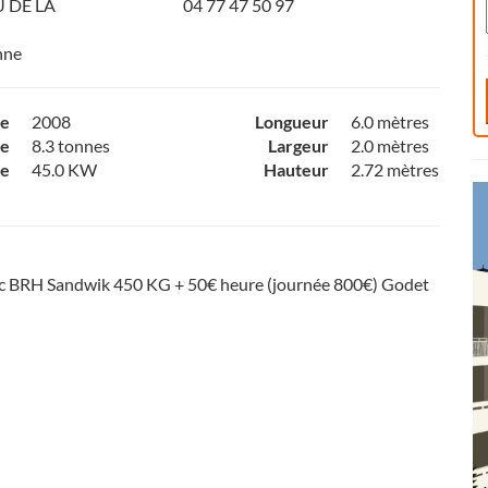
 DE LA
04 77 47 50 97
nne
ce
2008
Longueur
6.0 mètres
e
8.3 tonnes
Largeur
2.0 mètres
ce
45.0 KW
Hauteur
2.72 mètres
c BRH Sandwik 450 KG + 50€ heure (journée 800€) Godet