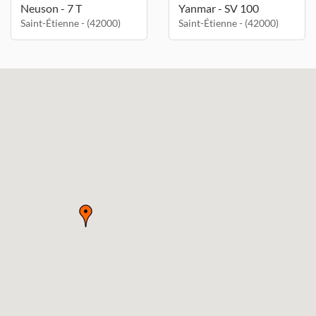
Neuson - 7 T
Yanmar - SV 100
Saint-Étienne - (42000)
Saint-Étienne - (42000)