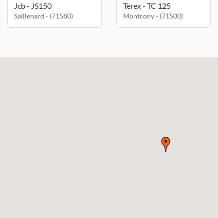
Jcb - JS150
Terex - TC 125
Saillenard - (71580)
Montcony - (71500)