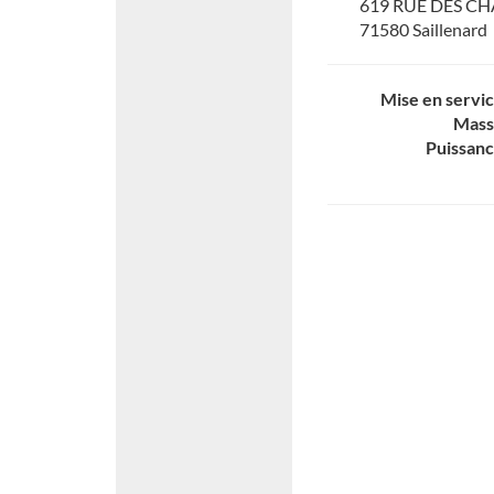
619 RUE DES C
71580 Saillenard
Mise en servi
Mass
Puissan