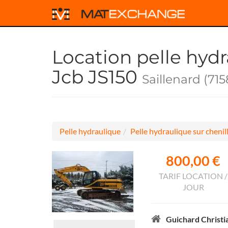
Location pelle hydr
Jcb JS150
Saillenard (715
Pelle hydraulique
Pelle hydraulique sur chenil
800,00 €
TARIF LOCATION /
JOUR
Guichard Christi