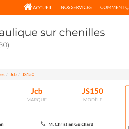
NOS SERVICES
COMMENT Ç
ACCUEIL
aulique sur chenilles
80)
les
Jcb
JS150
Jcb
JS150
MARQUE
MODÈLE
an
M. Christian Guichard