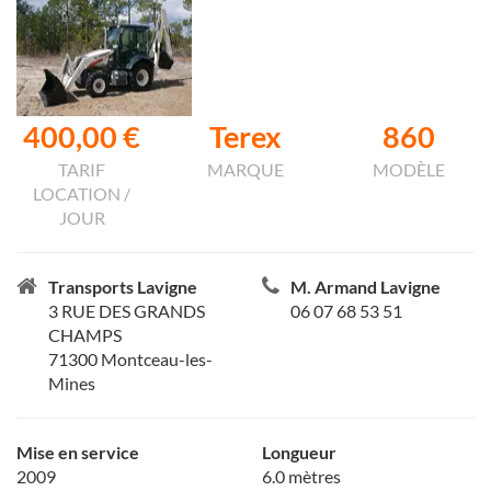
400,00 €
Terex
860
TARIF
MARQUE
MODÈLE
LOCATION /
JOUR
Transports Lavigne
M. Armand Lavigne
3 RUE DES GRANDS
06 07 68 53 51
CHAMPS
71300 Montceau-les-
Mines
Mise en service
Longueur
2009
6.0 mètres