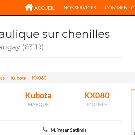
NOS SERVICES
COMMENT Ç
ACCUEIL
aulique sur chenilles
ugay (63119)
les
Kubota
KX080
Kubota
KX080
MARQUE
MODÈLE
M. Yasar Satilmis