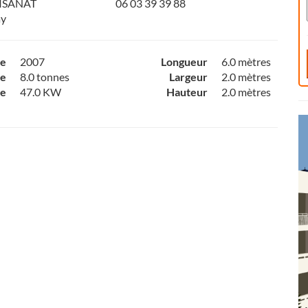
TISANAT
06 03 39 39 88
ay
ce
2007
Longueur
6.0 mètres
e
8.0 tonnes
Largeur
2.0 mètres
ce
47.0 KW
Hauteur
2.0 mètres