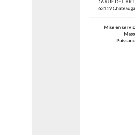
16 RUE DE L AR
63119 Châteaug
Mise en servi
Mass
Puissan