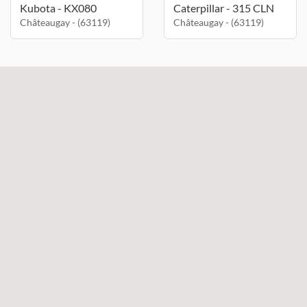
Kubota - KX080
Caterpillar - 315 CLN
Châteaugay - (63119)
Châteaugay - (63119)