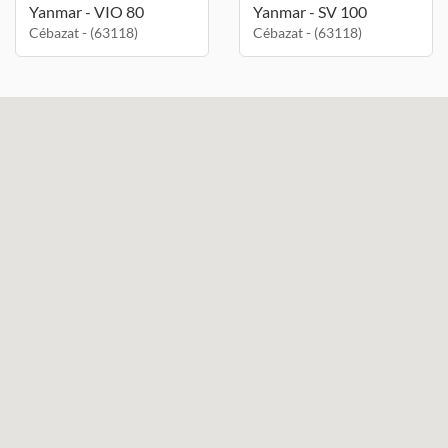
Yanmar - VIO 80
Yanmar - SV 100
Cébazat - (63118)
Cébazat - (63118)