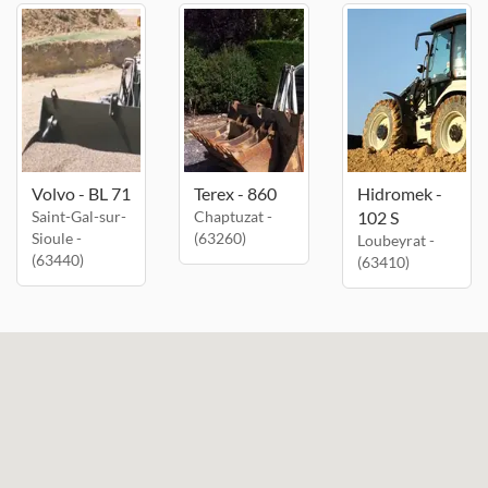
Volvo - BL 71
Terex - 860
Hidromek -
Saint-Gal-sur-
Chaptuzat -
102 S
Sioule -
(63260)
Loubeyrat -
(63440)
(63410)