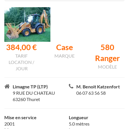
384,00 €
Case
580
TARIF
MARQUE
Ranger
LOCATION /
MODÈLE
JOUR
Limagne TP (LTP)
M. Benoit Katzenfort
9 RUE DU CHATEAU
06 07 63 56 58
63260 Thuret
Mise en service
Longueur
2001
5.0 mètres