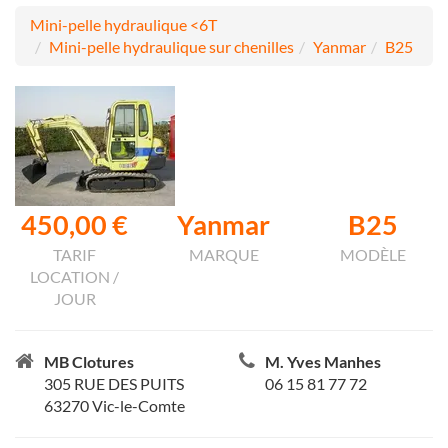
Mini-pelle hydraulique <6T
Mini-pelle hydraulique sur chenilles
Yanmar
B25
450,00 €
Yanmar
B25
TARIF
MARQUE
MODÈLE
LOCATION /
JOUR
MB Clotures
M. Yves Manhes
305 RUE DES PUITS
06 15 81 77 72
63270 Vic-le-Comte