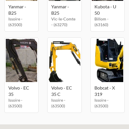
Yanmar -
Yanmar -
Kubota - U
B25
B25
50
Issoire -
Vic-le-Comte
Billom -
(63500)
- (63270)
(63160)
Volvo - EC
Volvo - EC
Bobcat - X
35
35 C
319
Issoire -
Issoire -
Issoire -
(63500)
(63500)
(63500)