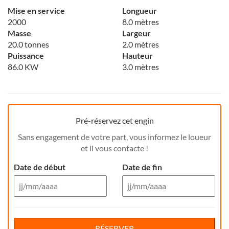
Mise en service
Longueur
2000
8.0 mètres
Masse
Largeur
20.0 tonnes
2.0 mètres
Puissance
Hauteur
86.0 KW
3.0 mètres
Pré-réservez cet engin
Sans engagement de votre part, vous informez le loueur
et il vous contacte !
Date de début
Date de fin
Aug 26
Aug 26
Di
Lu
Ma
Me
Reservation de jour(s)
Je
Di
Ve
Lu
Sa
Ma
Me
Je
Ve
Sa
RÉSERVER