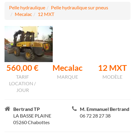
Pelle hydraulique
Pelle hydraulique sur pneus
Mecalac
12 MXT
560,00 €
Mecalac
12 MXT
TARIF
MARQUE
MODÈLE
LOCATION /
JOUR
Bertrand TP
M. Emmanuel Bertrand
LA BASSE PLAINE
06 72 28 27 38
05260 Chabottes