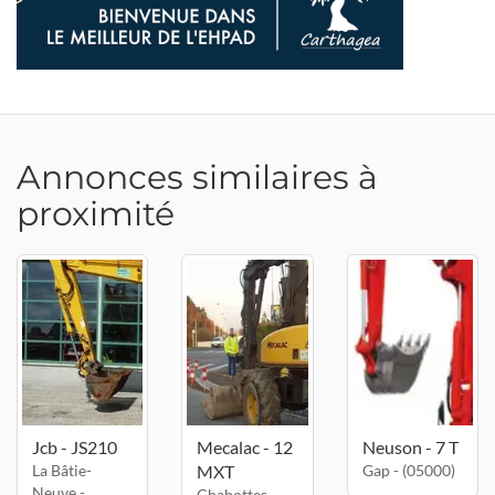
Annonces similaires à
proximité
Jcb - JS210
Mecalac - 12
Neuson - 7 T
La Bâtie-
MXT
Gap - (05000)
Neuve -
Chabottes -