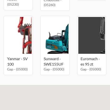
(05230)
(05260)
Yanmar - SV
Sunward -
Euromach -
100
SWE155UF
es 95 zt
Gap - (05000)
Gap - (05000)
Gap - (05000)