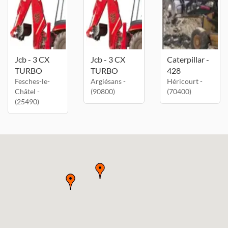
Jcb - 3 CX
Jcb - 3 CX
Caterpillar -
TURBO
TURBO
428
Fesches-le-
Argiésans -
Héricourt -
Châtel -
(90800)
(70400)
(25490)