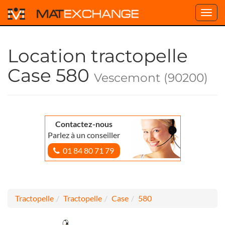
Toggl
navig
Location tractopelle
Case 580
Vescemont (90200)
Contactez-nous
Parlez à un conseiller
01 84 80 71 79
Tractopelle
Tractopelle
Case
580