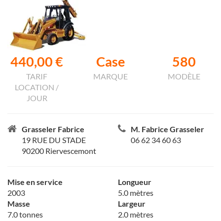
440,00 €
Case
580
TARIF
MARQUE
MODÈLE
LOCATION /
JOUR
Grasseler Fabrice
M. Fabrice Grasseler
19 RUE DU STADE
06 62 34 60 63
90200 Riervescemont
Mise en service
Longueur
2003
5.0 mètres
Masse
Largeur
7.0 tonnes
2.0 mètres