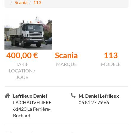
Scania
113
400,00 €
Scania
113
TARIF
MARQUE
MODÈLE
LOCATION /
JOUR
Lefrileux Daniel
M. Daniel Lefrileux
LA CHAUVELIERE
06 81 27 79 66
61420 La Ferrière-
Bochard