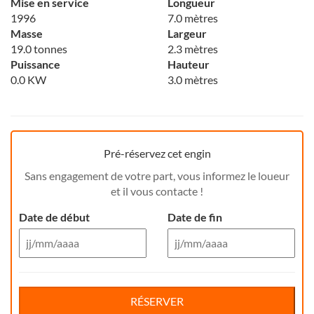
Mise en service
Longueur
1996
7.0 mètres
Masse
Largeur
19.0 tonnes
2.3 mètres
Puissance
Hauteur
0.0 KW
3.0 mètres
Pré-réservez cet engin
Sans engagement de votre part, vous informez le loueur
et il vous contacte !
Date de début
Date de fin
Aug 26
Aug 26
Di
Lu
Ma
Me
Reservation de jour(s)
Je
Di
Ve
Lu
Sa
Ma
Me
Je
Ve
Sa
RÉSERVER
26
27
28
29
30
26
31
27
1
28
29
30
31
1