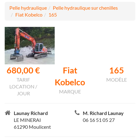
Pelle hydraulique
Pelle hydraulique sur chenilles
Fiat Kobelco
165
680,00 €
Fiat
165
TARIF
MODÈLE
Kobelco
LOCATION /
MARQUE
JOUR
Launay Richard
M. Richard Launay
LE MINERAI
06 16 51 05 27
61290 Moulicent