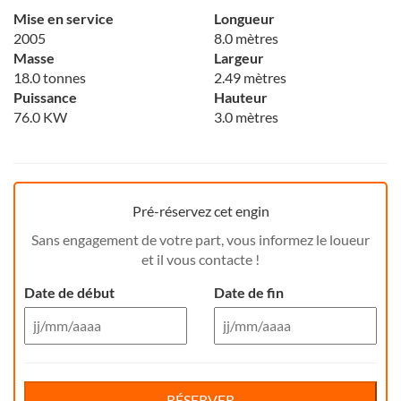
Mise en service
Longueur
2005
8.0 mètres
Masse
Largeur
18.0 tonnes
2.49 mètres
Puissance
Hauteur
76.0 KW
3.0 mètres
Pré-réservez cet engin
Sans engagement de votre part, vous informez le loueur
et il vous contacte !
Date de début
Date de fin
Aug 26
Aug 26
Di
Lu
Ma
Me
Reservation de jour(s)
Je
Di
Ve
Lu
Sa
Ma
Me
Je
Ve
Sa
RÉSERVER