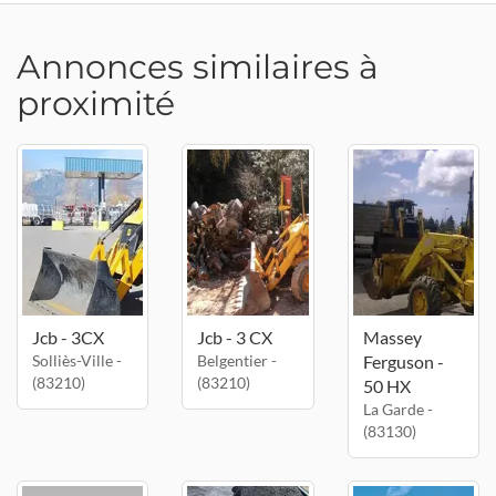
Annonces similaires à
proximité
Jcb - 3CX
Jcb - 3 CX
Massey
Solliès-Ville -
Belgentier -
Ferguson -
(83210)
(83210)
50 HX
La Garde -
(83130)