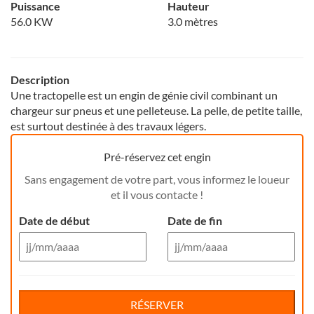
Puissance
Hauteur
56.0 KW
3.0 mètres
Description
Une tractopelle est un engin de génie civil combinant un
chargeur sur pneus et une pelleteuse. La pelle, de petite taille,
est surtout destinée à des travaux légers.
Pré-réservez cet engin
Sans engagement de votre part, vous informez le loueur
et il vous contacte !
Date de début
Date de fin
Aug 26
Aug 26
Di
Lu
Ma
Me
Reservation de jour(s)
Je
Di
Ve
Lu
Sa
Ma
Me
Je
Ve
Sa
RÉSERVER