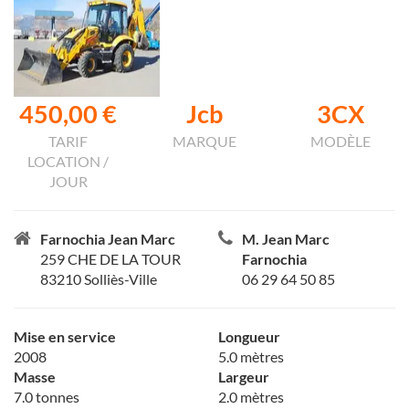
450,00 €
Jcb
3CX
TARIF
MARQUE
MODÈLE
LOCATION /
JOUR
Farnochia Jean Marc
M. Jean Marc
259 CHE DE LA TOUR
Farnochia
83210 Solliès-Ville
06 29 64 50 85
Mise en service
Longueur
2008
5.0 mètres
Masse
Largeur
7.0 tonnes
2.0 mètres