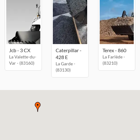
Jcb - 3 CX
Caterpillar -
Terex - 860
La Valette-du-
428 E
La Farlède -
Var - (83160)
(83210)
La Garde -
(83130)