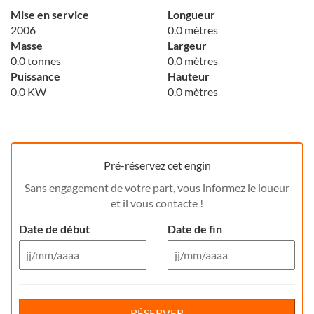
Mise en service
Longueur
2006
0.0 mètres
Masse
Largeur
0.0 tonnes
0.0 mètres
Puissance
Hauteur
0.0 KW
0.0 mètres
Pré-réservez cet engin
Sans engagement de votre part, vous informez le loueur
et il vous contacte !
Date de début
Date de fin
Aug 26
Aug 26
Di
Lu
Ma
Me
Reservation de jour(s)
Je
Di
Ve
Lu
Sa
Ma
Me
Je
Ve
Sa
RÉSERVER