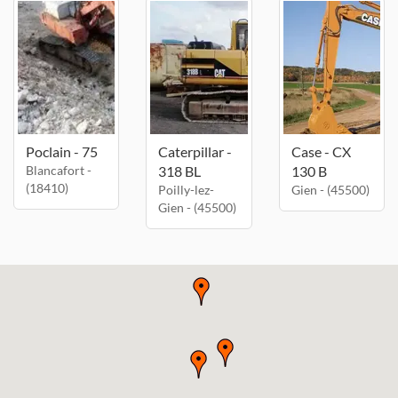
Poclain - 75
Caterpillar -
Case - CX
Blancafort -
318 BL
130 B
(18410)
Poilly-lez-
Gien - (45500)
Gien - (45500)