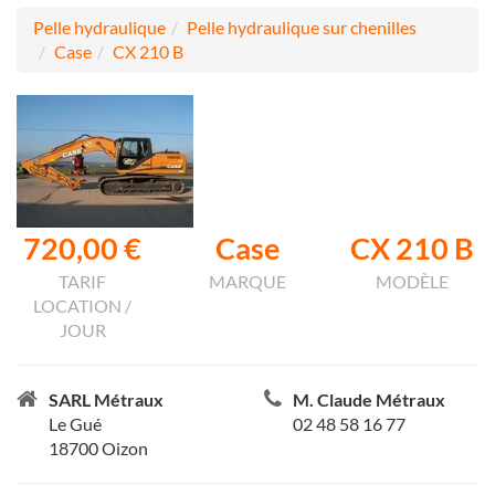
Pelle hydraulique
Pelle hydraulique sur chenilles
Case
CX 210 B
720,00 €
Case
CX 210 B
TARIF
MARQUE
MODÈLE
LOCATION /
JOUR
SARL Métraux
M. Claude Métraux
Le Gué
02 48 58 16 77
18700 Oizon