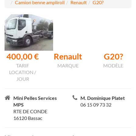
Camion benne ampliroll
Renault
G20?
400,00 €
Renault
G20?
TARIF
MARQUE
MODÈLE
LOCATION /
JOUR
Mini Pelles Services
M. Dominique Platet
MPS
06 15 09 73 32
RTE DE CONDE
16120 Bassac