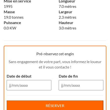
Mise en service
Longueur
1995
7.0 mètres
Masse
Largeur
19.0 tonnes
2.3 mètres
Puissance
Hauteur
0.0 KW
3.0 mètres
Pré-réservez cet engin
Sans engagement de votre part, vous informez le loueur
et il vous contacte !
Date de début
Date de fin
Aug 26
Aug 26
Di
Lu
Ma
Me
Reservation de jour(s)
Je
Di
Ve
Lu
Sa
Ma
Me
Je
Ve
Sa
RÉSERVER
26
27
28
29
30
26
31
27
1
28
29
30
31
1