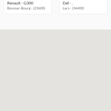
Renault - G300
Daf - .
Boussac-Bourg - (23600)
Lacs - (36400)