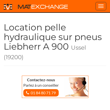
Toggl
navig
Location pelle
hydraulique sur pneus
Liebherr A 900
Ussel
(19200)
Contactez-nous
Parlez à un conseiller
01 84 80 71 79