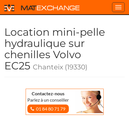
Toggl
navig
Location mini-pelle
hydraulique sur
chenilles Volvo
EC25
Chanteix (19330)
Contactez-nous
Parlez à un conseiller
01 84 80 71 79