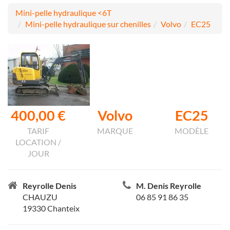
Mini-pelle hydraulique <6T
Mini-pelle hydraulique sur chenilles
Volvo
EC25
400,00 €
Volvo
EC25
TARIF
MARQUE
MODÈLE
LOCATION /
JOUR
Reyrolle Denis
M. Denis Reyrolle
CHAUZU
06 85 91 86 35
19330 Chanteix