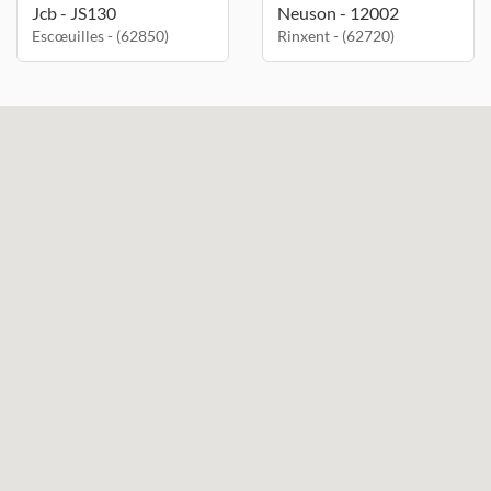
Jcb - JS130
Neuson - 12002
Escœuilles - (62850)
Rinxent - (62720)