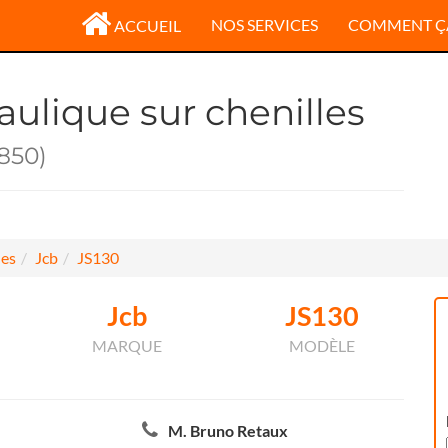
NOS SERVICES
COMMENT Ç
ACCUEIL
aulique sur chenilles
850)
les
Jcb
JS130
Jcb
JS130
MARQUE
MODÈLE
M. Bruno Retaux