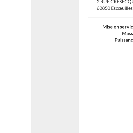
2 RUE CRESECQ
62850 Escœuilles
Mise en servi
Mass
Puissan