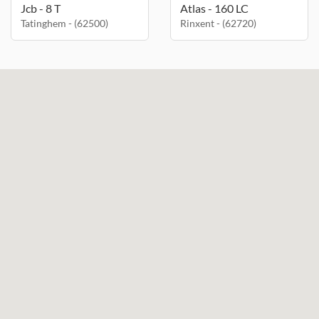
Jcb - 8 T
Atlas - 160 LC
Tatinghem - (62500)
Rinxent - (62720)