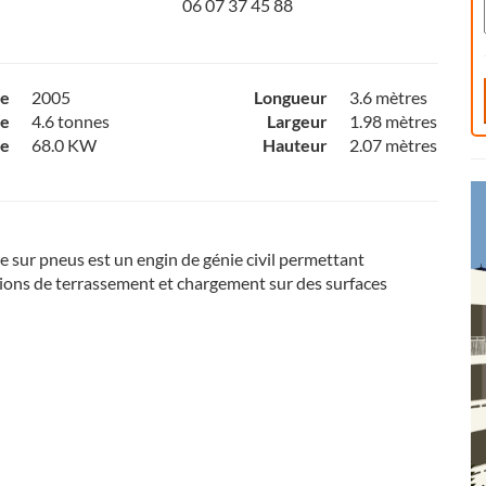
06 07 37 45 88
ce
2005
Longueur
3.6 mètres
e
4.6 tonnes
Largeur
1.98 mètres
ce
68.0 KW
Hauteur
2.07 mètres
 sur pneus est un engin de génie civil permettant
tions de terrassement et chargement sur des surfaces