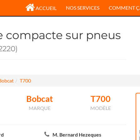
NOS SERVICES
COMMENT Ç
ACCUEIL
e compacte sur pneus
2220)
Bobcat
T700
Bobcat
T700
MARQUE
MODÈLE
rd
M. Bernard Hezeques