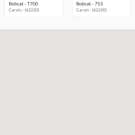
Bobcat - T700
Bobcat - 753
Carvin - (62220)
Carvin - (62220)