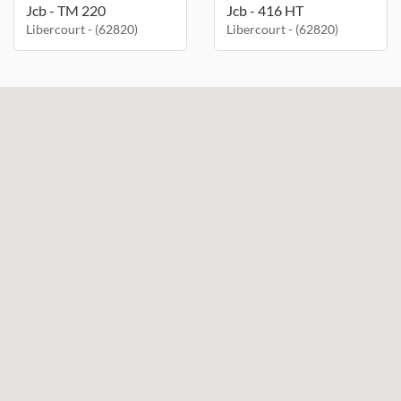
Jcb - TM 220
Jcb - 416 HT
Libercourt - (62820)
Libercourt - (62820)