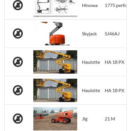
Hinowa
1775 perfor
Skyjack
SJ46AJ
Haulotte
HA 18 PX
Haulotte
HA 18 PX
Jlg
21 M