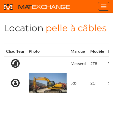
Toggl
navig
Location
pelle à câbles
Chauffeur
Photo
Marque
Modèle
Lo
Messersi
2T8
Va
Jcb
21T
Sa