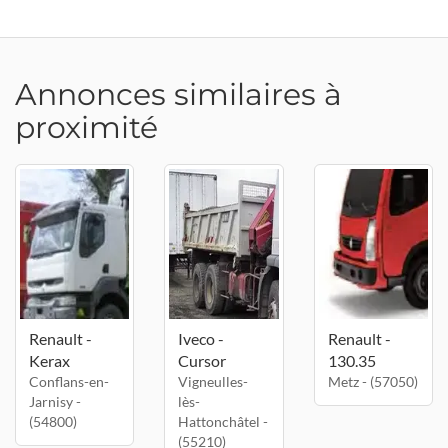
Annonces similaires à
proximité
Renault -
Iveco -
Renault -
Kerax
Cursor
130.35
Conflans-en-
Vigneulles-
Metz - (57050)
Jarnisy -
lès-
(54800)
Hattonchâtel -
(55210)