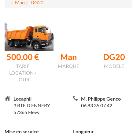
Man
DG20
500,00 €
Man
DG20
TARIF
MARQUE
MODÈLE
LOCATION /
JOUR
Locaphil
M. Philippe Genco
3 RTE D ENNERY
06 83 35 07 42
57365 Flévy
Mise en service
Longueur