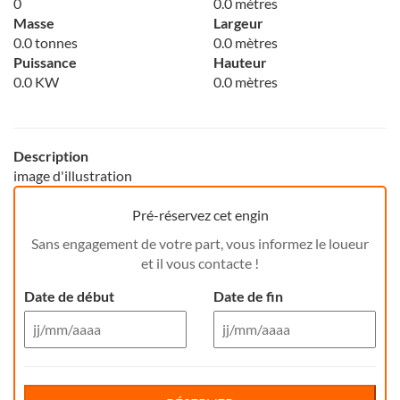
0
0.0 mètres
Masse
Largeur
0.0 tonnes
0.0 mètres
Puissance
Hauteur
0.0 KW
0.0 mètres
Description
image d'illustration
Pré-réservez cet engin
Sans engagement de votre part, vous informez le loueur
et il vous contacte !
Date de début
Date de fin
Aug 26
Aug 26
Di
Lu
Ma
Me
Reservation de jour(s)
Je
Di
Ve
Lu
Sa
Ma
Me
Je
Ve
Sa