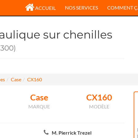
NOS SERVICES
COMMENT Ç
ACCUEIL
aulique sur chenilles
2300)
les
Case
CX160
Case
CX160
MARQUE
MODÈLE
M. Pierrick Trezel