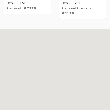
Jcb - JS160
Jcb - JS210
Caumont - (02300)
Caillouël-Crépigny -
(02300)