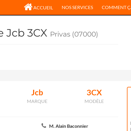
NOS SERVICES
COMMENT Ç
ACCUEIL
le Jcb 3CX
Privas (07000)
Jcb
3CX
MARQUE
MODÈLE
M. Alain Baconnier