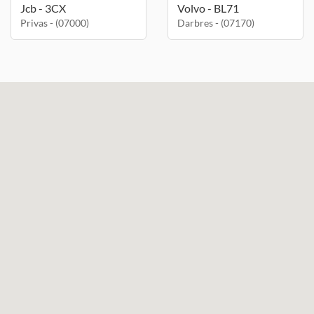
Jcb - 3CX
Volvo - BL71
Privas - (07000)
Darbres - (07170)