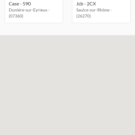
Case - 590
Jcb - 2CX
Dunière-sur-Eyrieux -
Saulce-sur-Rhône -
(07360)
(26270)