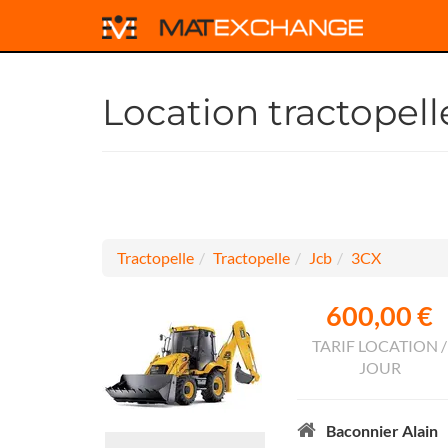
Location tractopel
Tractopelle
Tractopelle
Jcb
3CX
600,00 €
TARIF LOCATION /
JOUR
Baconnier Alain