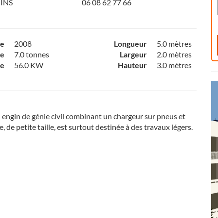
INS
06 08 62 77 66
ce
2008
Longueur
5.0 mètres
e
7.0 tonnes
Largeur
2.0 mètres
ce
56.0 KW
Hauteur
3.0 mètres
 engin de génie civil combinant un chargeur sur pneus et
e, de petite taille, est surtout destinée à des travaux légers.