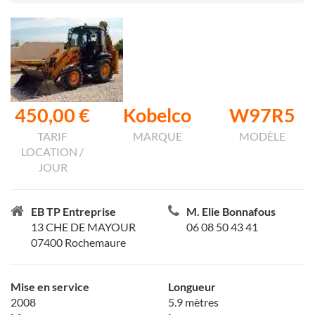
450,00 €
Kobelco
W97R5
TARIF
MARQUE
MODÈLE
LOCATION /
JOUR
EB TP Entreprise
M. Elie Bonnafous
13 CHE DE MAYOUR
06 08 50 43 41
07400 Rochemaure
Mise en service
Longueur
2008
5.9 mètres