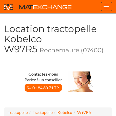
Toggl
navig
Location tractopelle
Kobelco
W97R5
Rochemaure (07400)
Contactez-nous
Parlez à un conseiller
01 84 80 71 79
Tractopelle
Tractopelle
Kobelco
W97R5